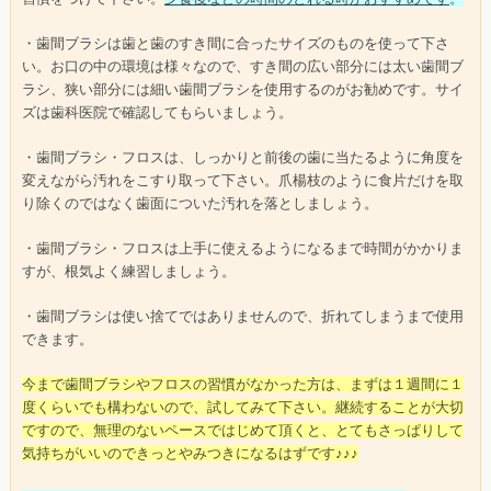
・歯間ブラシは歯と歯のすき間に合ったサイズのものを使って下さ
い。お口の中の環境は様々なので、すき間の広い部分には太い歯間ブ
ラシ、狭い部分には細い歯間ブラシを使用するのがお勧めです。サイ
ズは歯科医院で確認してもらいましょう。
・歯間ブラシ・フロスは、しっかりと前後の歯に当たるように角度を
変えながら汚れをこすり取って下さい。爪楊枝のように食片だけを取
り除くのではなく歯面についた汚れを落としましょう。
・歯間ブラシ・フロスは上手に使えるようになるまで時間がかかりま
すが、根気よく練習しましょう。
・歯間ブラシは使い捨てではありませんので、折れてしまうまで使用
できます。
今まで歯間ブラシやフロスの習慣がなかった方は、まずは１週間に１
度くらいでも構わないので、試してみて下さい。継続することが大切
ですので、無理のないペースではじめて頂くと、とてもさっぱりして
気持ちがいいのできっとやみつきになるはずです♪♪♪