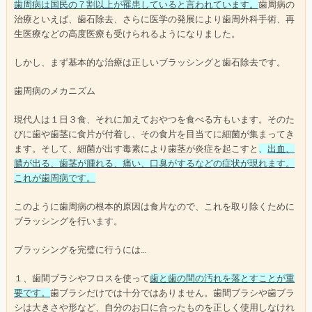
歯周病は国民の７割以上が罹患していると言われています。
歯周病の
治療といえば、歯石除去、さらに医学の発展により歯周外科手術、再
生医療などの高度医療も受けられるようになりました。
しかし、まず基本的な治療は正しいブラッシングと歯石除去です。
歯周病のメカニズム
現代人は１日３食、それに加えておやつを食べる方もいます。そのた
びに歯や歯茎に食片が付着し、その食片を目当てに細菌が集まってき
ます。そして、細菌が出す毒素により歯茎が炎症を起こすと
、
出血、
膿が出る、歯茎が腫れる、痛い、口臭がするなどの症状が現れます。
これが歯周病です。
このように歯周病の根本的原因は食片なので、これを取り除くために
ブラッシングを行います。
ブラッシングを完璧に行うには…
１、歯間ブラシやフロスを使って
歯と歯の間の汚れを落とすことが重
要です。
歯ブラシだけでは十分ではありません。歯間ブラシや歯ブラ
シは大きさや形など、自分のお口に合ったものを正しく使用しなけれ