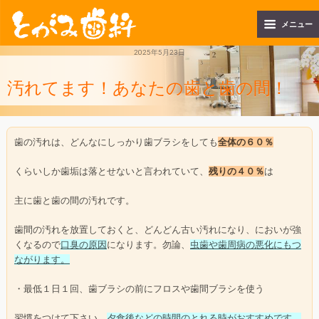
メニュー
2025年5月23日
汚れてます！あなたの歯と歯の間！
歯の汚れは、どんなにしっかり歯ブラシをしても
全体の６０％
くらいしか歯垢は落とせないと言われていて、
残りの４０％
は
主に歯と歯の間の汚れです。
歯間の汚れを放置しておくと、どんどん古い汚れになり、においが強
くなるので
口臭の原因
になります。勿論、
虫歯や歯周病の悪化にもつ
ながります。
・最低１日１回、歯ブラシの前にフロスや歯間ブラシを使う
習慣をつけて下さい。
夕食後などの時間のとれる時がおすすめです
。