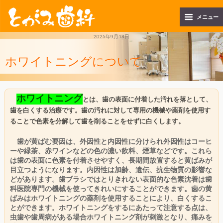
メニュー
2025年9月13日
ホワイトニングについて
ホワイトニング
とは、歯の表面に付着した汚れを落として、
歯を白くする治療です。歯の汚れに対して専用の機械や薬剤を使用す
ることで色素を分解して歯を削ることをせずに白くします。
歯が黄ばむ要因は、外因性と内因性に分けられ外因性はコーヒ
ーや緑茶、赤ワインなどの色の濃い飲料、煙草などです。これら
は歯の表面に色素を付着させやすく、長期間放置すると黄ばみが
目立つようになります。内因性は加齢、遺伝、抗生物質の影響な
どがあります。歯ブラシではとりきれない表面的な色素沈着は歯
科医院専門の機械を使ってきれいにすることができます。歯の黄
ばみはホワイトニングの薬剤を使用することにより、白くするこ
とができます。
ホワイトニングをするにあたって注意する点は、
虫歯や歯周病がある場合ホワイトニング剤が刺激となり、痛みを