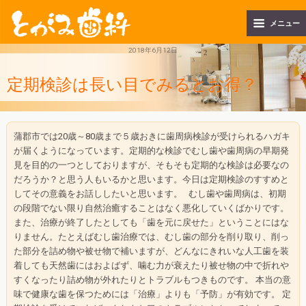
メニュー
2018年6月12日
定期検診は長い目でみるとお得？
蒲郡市では20歳～80歳まで５歳おきに歯周病検診が受けられるハガキ
が届くようになっています。定期的な検診でむし歯や歯周病の早期発
見を目的の一つとしておりますが、そもそも定期的な検診は必要なの
だろうか？と思う人もいるかと思います。今日は定期検診のすすめと
してその意義をお話ししたいと思います。 むし歯や歯周病は、
初期
の段階でない限り自然治癒することはなく悪化していくばかり
です。
また、治療が終了したとしても「歯を元に戻せた」
ということにはな
りません。たとえばむし歯治療では、
むし歯の部分を削り取り、
削っ
た部分を詰め物や被せ物で補いますが、
どんなにきれいな人工歯を装
着しても天然歯にはおよばず、
噛む力が衰えたり被せ物の中で折れや
すくなったり詰め物が外れた
りとトラブルもつきものです。 本当の意
味で健康な歯を保つためには「治療」よりも「予防」
が有効です。 定