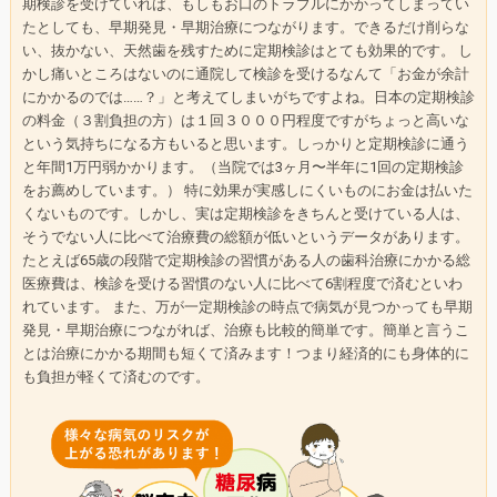
期検診を受けていれば、
もしもお口のトラブルにかかってしまってい
たとしても、
早期発見・早期治療につながります。できるだけ削らな
い、
抜かない、天然歯を残すために定期検診はとても効果的です。 し
かし痛いところはないのに通院して検診を受けるなんて「
お金が余計
にかかるのでは……？」と考えてしまいがちですよね。
日本の定期検診
の料金（３割負担の方）
は１回３０００円程度ですがちょっと高いな
という気持ちになる方
もいると思います。
しっかりと定期検診に通う
と年間1万円弱かかります。（
当院では3ヶ月〜半年に1回の定期検診
をお薦めしています。） 特に効果が実感しにくいものにお金は払いた
くないものです。
しかし、実は定期検診をきちんと受けている人は、
そうでない人に比べて治療費の総額が低いというデータがあります
。
たとえば65歳の段階で定期検診の習慣がある人の歯科治療にかか
る総
医療費は、
検診を受ける習慣のない人に比べて6割程度で済むといわ
れていま
す。 また、万が一定期検診の時点で病気が見つかっても早期
発見・
早期治療につながれば、治療も比較的簡単です。
簡単と言うこ
とは治療にかかる期間も短くて済みます！
つまり経済的にも身体的に
も負担が軽くて済むのです。