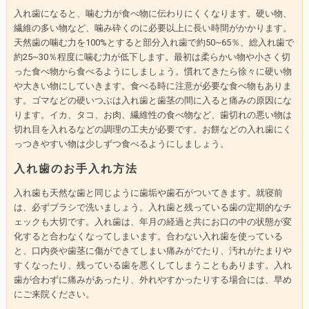
入れ歯になると、噛む力が食べ物に伝わりにくくなります。硬い物、
繊維の多い物など、噛み砕くのに必要以上に長い時間がかかります。
天然歯の噛む力を100%とすると部分入れ歯で約50~65％、総入れ歯で
約25~30％程度に噛む力が低下します。最初は柔らかい物や小さく切
った食べ物から食べるようにしましょう。慣れてきたら徐々に硬い物
や大きい物にしていきます。食べる時に注意が必要な食べ物もありま
す。ゴマなどの硬いつぶは入れ歯と歯茎の間に入ると痛みの原因にな
ります。イカ、タコ、お肉、繊維性の食べ物など、歯切れの悪い物は
切れ目を入れるなどの調理の工夫が必要です。お餅などの入れ歯にく
っつきやすい物は少しずつ食べるようにしましょう。
入れ歯のお手入れ方法
入れ歯も天然な歯と同じように歯垢や歯石がついてきます。就寝前
は、必ずブラシで洗いましょう。入れ歯と残っている歯の定期的なチ
ェックも大切です。入れ歯は、年月の経過と共にお口の中の状態が変
化すると合わなくなってしまいます。合わない入れ歯を使っている
と、口内炎や歯茎に傷ができてしまい痛みがでたり、汚れがたまりや
すくなったり、残っている歯を悪くしてしまうこともあります。入れ
歯が合わずに痛みがあったり、外れやすかったりする場合には、早め
にご来院ください。