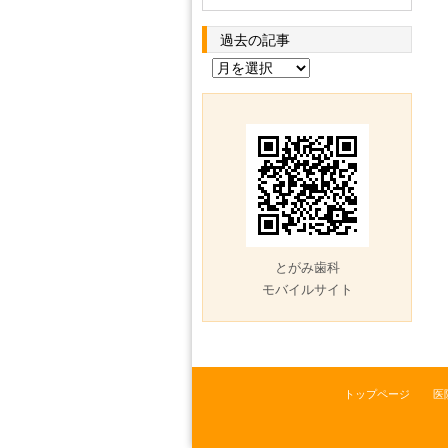
過去の記事
過
去
の
記
事
とがみ歯科
モバイルサイト
トップページ
医