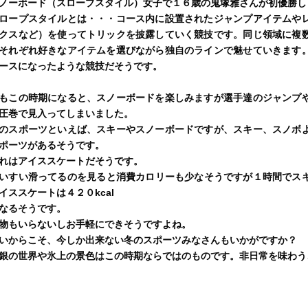
ノーボード（スロープスタイル）女子で１６歳の鬼塚雅さんが初優勝し
ロープスタイルとは・・・コース内に設置されたジャンプアイテムや
クスなど）を使ってトリックを披露していく競技です。同じ領域に複
それぞれ好きなアイテムを選びながら独自のラインで魅せていきます
ースになったような競技だそうです。
もこの時期になると、スノーボードを楽しみますが選手達のジャンプ
圧巻で見入ってしまいました。
のスポーツといえば、スキーやスノーボードですが、スキー、スノボ
ポーツがあるそうです。
れはアイススケートだそうです。
いすい滑ってるのを見ると消費カロリーも少なそうですが１時間でス
イススケートは４２０
kcal
なるそうです。
物もいらないしお手軽にできそうですよね。
いからこそ、今しか出来ない冬のスポーツみなさんもいかがですか？
銀の世界や氷上の景色はこの時期ならではのものです。非日常を味わう