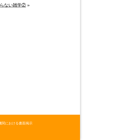
らない雑学②
»
機関における書面掲示