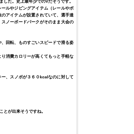
ました。史上最年少での
V
だそうです。
レールやジビングアイテム（レールやボ
数のアイテムが設置されていて、選手達
。スノーボードパークがそのまま大会の
や、回転、ものすごいスピードで滑る姿
より消費カロリーが高くてもっと手軽な
キー、スノボが３６０
kcal
なのに対して
ことが出来そうですね。