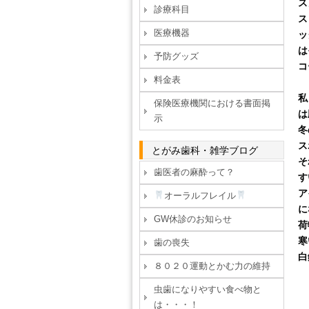
ス
診療科目
ス
医療機器
ッ
は
予防グッズ
コ
料金表
私
保険医療機関における書面掲
は
示
冬
ス
とがみ歯科・雑学ブログ
そ
歯医者の麻酔って？
す
ア
オーラルフレイル
に
GW休診のお知らせ
荷
寒
歯の喪失
白
８０２０運動とかむ力の維持
虫歯になりやすい食べ物と
は・・・！