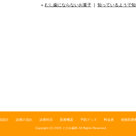
«
むし歯にならないお菓子
|
知っているようで知
院紹介
診療の流れ
診療科目
医療機器
予防グッズ
料金表
保険医療
Copyright (C) 2026
とがみ歯科
All Rights Reserved.