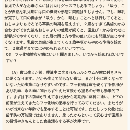
育児で大変なお母さんにはお助けグッズでもあるでしょう。「吸う」こ
とが自然な乳児期には口の機能や形態に問題は生じません。でも、離乳
が完了して口の働きが「吸う」から「噛む」ことへと移行してくると、
おしゃぶりもそろそろ卒業の時期を迎えます。２歳をすぎて奥歯のかみ
合わせができた後もおしゃぶりの使用が続くと、歯並び・かみ合わせに
影響がでやすくなり、また唇の閉じ方や舌の使い方にも問題が生じやす
くなります。乳歯の奥歯が生えてくる１歳半頃からやめる準備を始め
て、２歳過ぎまでにはやめられるといいですね。
Q3
フッ化物塗布が歯にいいと聞きました。いつから始めればいいで
すか？
（
A
）歯は生えた後、唾液中に含まれるカルシウムが歯に付きさら
に硬くなります。だから生えて間もない歯は、まだ十分に硬くなって
いないため虫歯になりやすいのです。フッ化物は歯を硬くする作用が
あり乳歯、永久歯に関わらず生えた直後から塗るのが最も効果的で
す。まずは下の前歯が生えてきた頃から定期的に歯科に通い、上下の
前歯が生えてきたらフッ化物の塗布を行ってみてください。またうが
いが出来ない年齢でも塗布することは可能です。ただしフッ化物は虫
歯予防の万能薬ではありません。塗ったからといって安心せず歯磨き
の習慣やきちんとした食生活をする事が大事です。