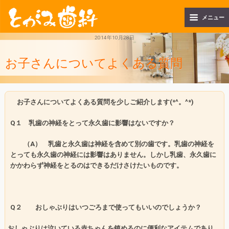
メニュー
2014年10月28日
お子さんについてよくある質問
お子さんについてよくある質問を少しご紹介します
(*^
。
^*)
Q
１
乳歯の神経をとって永久歯に影響はないですか？
（
A
） 乳歯と永久歯は神経を含めて別の歯です。乳歯の神経を
とっても永久歯の神経には影響はありません。しかし乳歯、永久歯に
かかわらず神経をとるのはできるだけさけたいものです。
Q
２
おしゃぶりはいつごろまで使ってもいいのでしょうか？
おしゃぶりは泣いている赤ちゃんを鎮めるのに便利なアイテムであり、