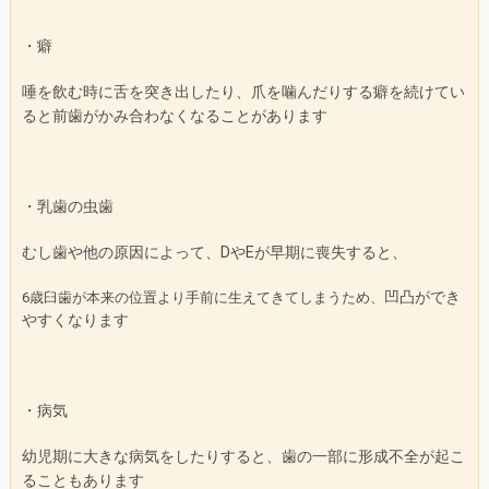
・癖
唾を飲む時に舌を突き出したり、爪を噛んだりする癖を続けてい
ると前歯がかみ合わなくなることがあります
・乳歯の虫歯
むし歯や他の原因によって、
や
が早期に喪失すると、
D
E
歳臼歯が本来の位置より手前に生えてきてしまうため、
6
凹凸ができ
やすくなります
・病気
幼児期に大きな病気をしたりすると、歯の一部に形成不全が起こ
ることもあります