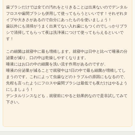
歯ブラシだけでは全ての汚れをとりきることは出来ないのでデンタル
フロスや歯間ブラシも併用して使ってもらうといいです！それぞれタ
イプや大きさがあるので自分にあったものを使いましょう！
歯以外にも清掃がうまく出来てない入れ歯にもつくのでしっかりブラ
シで清掃してもらって夜は洗浄液につけて使ってもらえるといいで
す！
この細菌は就寝中に最も増殖します。就寝中は日中と比べて唾液の分
泌量が減り、口の中は乾燥しやすくなります。
唾液にはお口の中の細菌を洗い流す作用があるのですが、
唾液の分泌量が減ることで就寝中は1日の中で最も細菌が増殖してし
まうのです。これによって虫歯などのトラブルの原因にもなるので、
先程も言ったようにフロスや歯間ブラシは最低でも夜だけはやるよう
にしましょう！
デンタルリンスなども，就寝前にやると効果的なので是非試してみて
下さい。