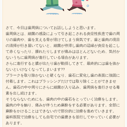
さて、今日は歯周病についてお話ししようと思います。
歯周病とは、細菌の感染によって引き起こされる炎症性疾患で歯の周
りの歯肉や、歯を支える骨が溶けてしまう病気です。歯と歯肉の境目
の清掃が行き届いてないと、細菌が停滞し歯肉の辺縁が炎症を起こし
て赤くなったり、腫れたりしますが痛みはほとんどないため、気付か
ないうちに歯周病が進行している場合があります。
さらに進行すると膿が出たり歯が動揺してきて、最終的には歯を抜か
ないといけなくなってしまいます??
プラークを取り除かないと硬くなり、歯石に変化し歯の表面に強固に
付着します。これはブラッシングだけでは取り除くことができませ
ん。歯石の中や周りにさらに細菌が入り込み、歯周病を進行させる毒
素を出し続けます。
そうならないためにも、歯肉の中の歯石をとっていく治療をします。
歯肉の中を触り、痛みが伴うため麻酔をする必要があります。全部に
麻酔をかけることはできないので部分的に治療を進めていきます。
歯科医院で治療をしても自宅での歯磨きを並行してやっていく必要が
あります。