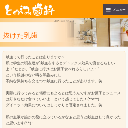
メニュー
2020年3月17日
抜けた乳歯
献血って行ったことはありますか？
私は学生の頃友達が”献血をするとデトックス効果で痩せるらしい
よ！”だとか、”献血に行けばお菓子食べれるらしいよ！”
という根拠のない噂を鵜呑みにし
不純な気持ちを交えつつ献血に行ったことがあります。笑
実際に行ってみると場所にもよるとは思うんですがお菓子とジュース
は好きなだけ食べていいよ！という感じでした！(*^o^*)
ダイエット効果についてはしっかりと否定されました。笑
私の血液が誰かの役に立っているかなぁと思うと献血はして良かった
と思います(^ ^)！