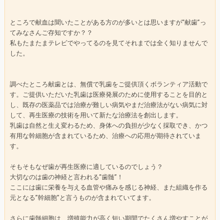
ところで献血は聞いたことがある方のが多いとは思いますが”献歯”っ
てみなさんご存知ですか？？
私もたまたまテレビでやってるのを見てそれまでは全く知りませんで
した。
調べたところ献歯とは、無償で乳歯をご提供頂くボランティア活動で
す。ご提供いただいた乳歯は医療発展のために使用することを目的と
し、既存の医薬品では治療が難しい病気やまだ治療法がない病気に対
して、再生医療の技術を用いて新たな治療法を創出します。
乳歯は自然と生え変わるため、身体への負担が少なく採取でき、かつ
有用な幹細胞が含まれているため、治療への応用が期待されていま
す。
そもそもなぜ歯が再生医療に適しているのでしょう？
大切なのは歯の神経と言われる”歯髄”！
ここには歯に栄養を与える血管や痛みを感じる神経、また組織を作る
元となる”幹細胞”と言うものが含まれていてます。
さらに歯髄細胞は、増殖能力が高く短い期間でたくさん増やすことが