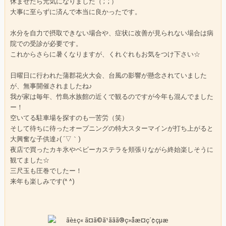
休ませたら元気になりました（ ; ; ）
大事に至らずに済んで本当に良かったです。
水分を自力で摂取できない場合や、症状に改善が見られない場合は病
院での受診が必要です。
これからさらに暑くなりますが、くれぐれもお気をつけ下さい☆
日曜日に行われた蒲郡花火大会、台風の影響が懸念されていました
が、無事開催されましたね♪
我が家は毎年、竹島水族館の近くで観るのですが今年も混んでました
ー！
空いてる駐車場を探すのも一苦労（笑）
そして待ちに待ったオープニングの特大スターマインが打ち上がると
大興奮な子供達♪( ´▽｀)
夜店で買ったカキ氷やベビーカステラを頬張りながら終始楽しそうに
観てました☆
三尺玉も圧巻でしたー！
来年も楽しみです(^ ^)