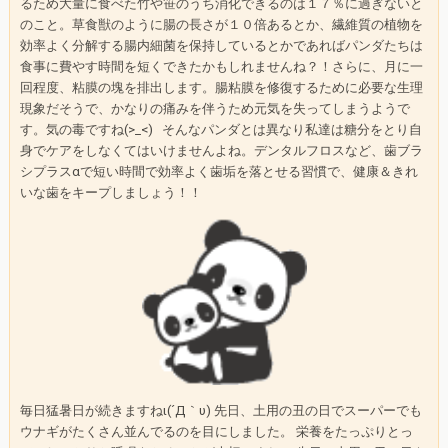
るため大量に食べた竹や笹のうち消化できるのは１７％に過ぎないと
のこと。草食獣のように腸の長さが１０倍あるとか、繊維質の植物を
効率よく分解する腸内細菌を保持しているとかであればパンダたちは
食事に費やす時間を短くできたかもしれませんね？！さらに、月に一
回程度、粘膜の塊を排出します。腸粘膜を修復するために必要な生理
現象だそうで、かなりの痛みを伴うため元気を失ってしまうようで
す。気の毒ですね(>_<) そんなパンダとは異なり私達は糖分をとり自
身でケアをしなくてはいけませんよね。デンタルフロスなど、歯ブラ
シプラスαで短い時間で効率よく歯垢を落とせる習慣で、健康＆きれ
いな歯をキープしましょう！！
毎日猛暑日が続きますねι(´Д｀υ) 先日、土用の丑の日でスーパーでも
ウナギがたくさん並んでるのを目にしました。 栄養をたっぷりとっ