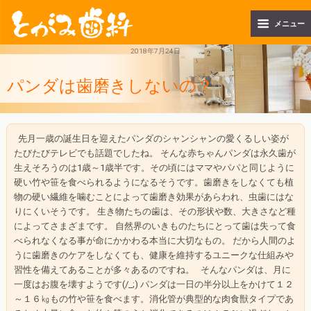
メニュー
2018年7月24日
パンダは歯磨きしないの？
先月一歳の誕生日を迎えたパンダのシャンシャンの愛くるしい姿が
たびたびテレビでも話題でしたね。 そんな赤ちゃんパンダは永久歯が
生えそろうのは1歳～1歳半です。その頃にはママやパパと同じように
硬い竹や笹を食べられるようになるそうです。歯磨きをしなくても植
物の硬い繊維を噛むことによって歯磨き効果があらわれ、虫歯にはな
りにくいそうです。 生き物たちの歯は、その形状や数、大きさなど種
によってさまざまです。 自然界のいきものたちにとって歯は失って食
べられなくなる事が命にかかわる本当に大切なもの。 だから人間のよ
うに歯磨きのケアをしなくても、健康を維持するユニークな仕組みや
習性を備えてあることが多々あるのですね。 そんなパンダは、月に
一度はお腹を壊すようです(/_;) パンダは一日の半分以上をかけて１２
～１６㎏もの竹や笹を食べます。消化管が典型的な肉食獣タイプであ