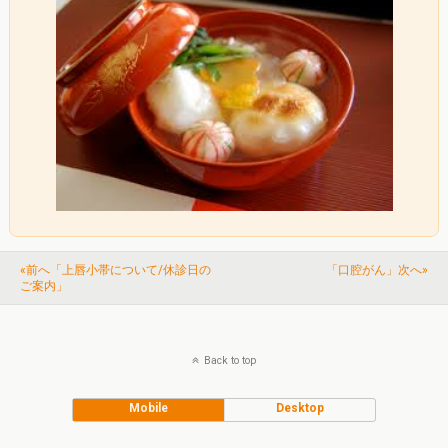
«前へ「上唇小帯について/休診日の
「口腔がん」次へ»
ご案内」
Back to top
Mobile
Desktop