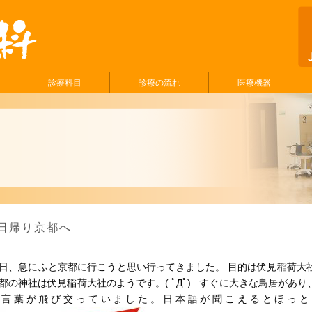
診療科目
診療の流れ
医療機器
日帰り京都へ
日、急にふと京都に行こうと思い行ってきました。 目的は伏見稲荷大
都の神社は伏見稲荷大社のようです。( ﾟДﾟ) すぐに大きな鳥居があ
の言葉が飛び交っていました。日本語が聞こえるとほっと