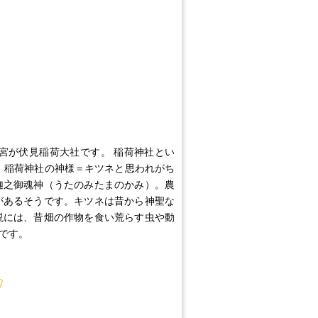
が伏見稲荷大社です。 稲荷神社とい
 稲荷神社の神様＝キツネと思われがち
迦之御魂神（うたのみたまのかみ）。農
があるそうです。キツネは昔から神聖な
説には、昔畑の作物を食い荒らす虫や動
です。