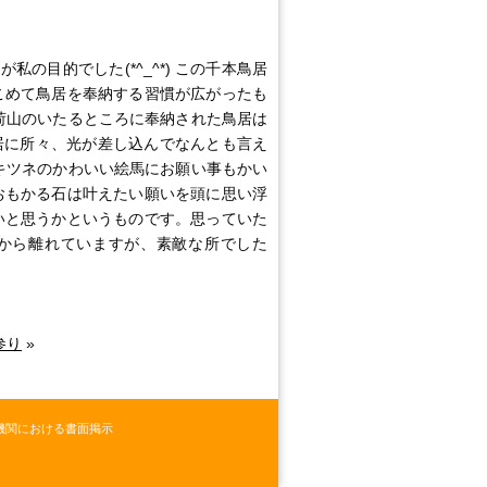
目的でした(*^_^*) この千本鳥居
こめて鳥居を奉納する習慣が広がったも
荷山のいたるところに奉納された鳥居は
居に所々、光が差し込んでなんとも言え
キツネのかわいい絵馬にお願い事もかい
おもかる石は叶えたい願いを頭に思い浮
いと思うかというものです。思っていた
から離れていますが、素敵な所でした
参り
»
機関における書面掲示