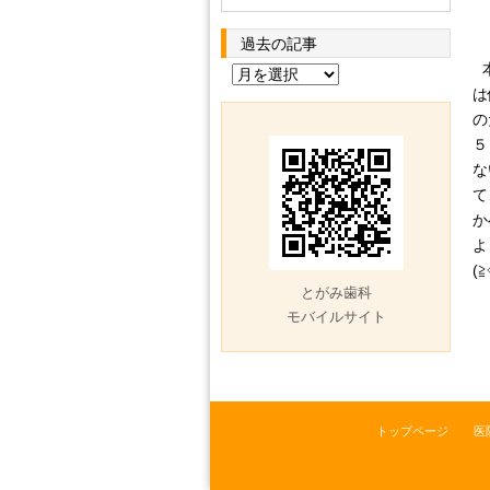
過去の記事
本
過
は
去
の
の
５
記
な
事
て
か
よ
(≧
とがみ歯科
モバイルサイト
トップページ
医