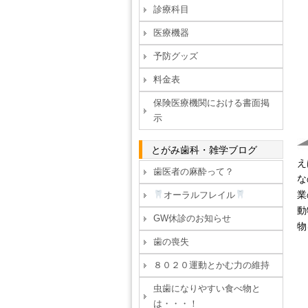
診療科目
医療機器
予防グッズ
料金表
保険医療機関における書面掲
示
とがみ歯科・雑学ブログ
え
歯医者の麻酔って？
な
業
オーラルフレイル
動
GW休診のお知らせ
物
歯の喪失
８０２０運動とかむ力の維持
虫歯になりやすい食べ物と
は・・・！