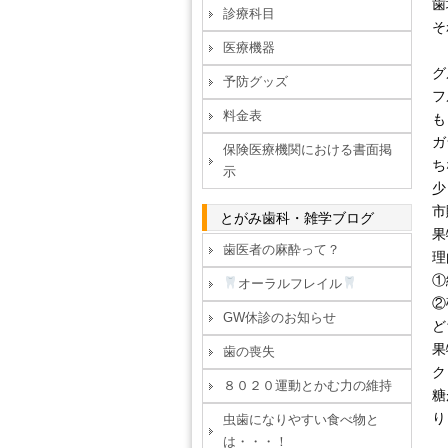
歯
診療科目
そ
医療機器
グ
予防グッズ
フ
料金表
も
ガ
保険医療機関における書面掲
ち
示
少
市
とがみ歯科・雑学ブログ
果
歯医者の麻酔って？
理
①
オーラルフレイル
②
GW休診のお知らせ
ど
果
歯の喪失
ク
８０２０運動とかむ力の維持
糖
り
虫歯になりやすい食べ物と
は・・・！