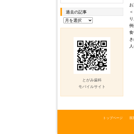
お
＜
過去の記事
り
過
例
去
食
の
き
記
人
事
とがみ歯科
モバイルサイト
トップページ
医