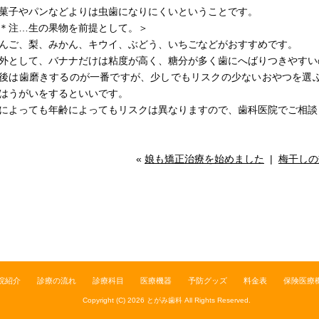
菓子やパンなどよりは虫歯になりにくいということです。
＊注…生の果物を前提として。＞
んご、梨、みかん、キウイ、ぶどう、いちごなどがおすすめです。
外として、バナナだけは粘度が高く、糖分が多く歯にへばりつきやすい
後は歯磨きするのが一番ですが、少しでもリスクの少ないおやつを選
はうがいをするといいです。
によっても年齢によってもリスクは異なりますので、歯科医院でご相談くださ
«
娘も矯正治療を始めました
|
梅干しの
院紹介
診療の流れ
診療科目
医療機器
予防グッズ
料金表
保険医療
Copyright (C) 2026
とがみ歯科
All Rights Reserved.