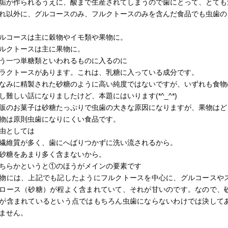
垢が作られるうえに、酸まで生産されてしまうので歯にとって、とても
れ以外に、グルコースのみ、フルクトースのみを含んだ食品でも虫歯の
ルコースは主に穀物やイモ類や果物に。
ルクトースは主に果物に。
う一つ単糖類といわれるものに入るのに
ラクトースがあります。これは、乳糖に入っている成分です。
なみに精製された砂糖のように高い純度ではないですが、いずれも食物
し難しい話になりましたけど、本題にはいります(*^_^*)
販のお菓子は砂糖たっぷりで虫歯の大きな原因になりますが、果物はど
物は原則虫歯になりにくい食品です。
由としては
繊維質が多く、歯にへばりつかずに洗い流されるから。
砂糖をあまり多く含まないから。
ちらかというと①のほうがメインの要素です
物には、上記でも記したようにフルクトースを中心に、グルコースや
ロース（砂糖）が程よく含まれていて、それが甘いのです。なので、
が含まれているという点ではもちろん虫歯にならないわけでは決して
ません。