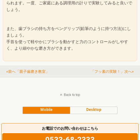
られます。一度、ご家庭にある調理用の計りで実験してみると良いで
しょう。
また、歯ブラシの持ち方をペングリップ(鉛筆のように持つ方法)にし
ましょう。
手首を使って軽やかにブラシを動かすと力のコントロールがしやす
く、より細やかな磨き方ができます。
«前へ「親子歯磨き教室」
「フッ素の実験！」次へ»
Back to top
Mobile
Desktop
お電話でのお問い合わせはこちら
0533-68-2333