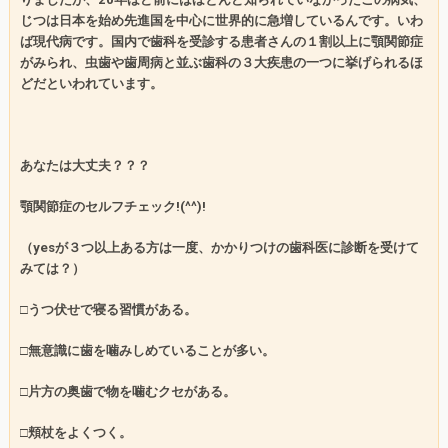
じつは日本を始め先進国を中心に世界的に急増しているんです。いわ
ば現代病です。国内で歯科を受診する患者さんの１割以上に顎関節症
がみられ、虫歯や歯周病と並ぶ歯科の３大疾患の一つに挙げられるほ
どだといわれています。
あなたは大丈夫？？？
顎関節症のセルフチェック
!(^^)!
（
yes
が３つ以上ある方は一度、かかりつけの歯科医に診断を受けて
みては？）
□うつ伏せで寝る習慣がある。
□無意識に歯を噛みしめていることが多い。
□片方の奥歯で物を噛むクセがある。
□頬杖をよくつく。