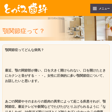
メニュー
2015年4月9日
顎関節症って？
顎関節症ってどんな病気？
最近、顎の関節部が痛い、口を大きく開けられない、口を開けたとき
にカクンと音がする・・・。女性に圧倒的に多い顎関節症について、
お話したいと思います。
あごの関節やそのまわりの筋肉の異常によって起こる疾患それが、顎
関節症。最近テレビや新聞などでたびたびとり上げられるように「な
りましたが、
20
年ほど前にはほとんど知られていなかったこの病気、