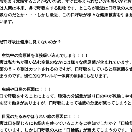
段あまり意識することがないため、すぐに答えられない方も多いかとお
は人間は本来、鼻で呼吸をする動物です。ところが最近は口呼吸の人
吸なのだとか・・・しかし最近、この口呼吸が様々な健康被害を引き
います。
ぜ口呼吸は健康に良くないのか？
. 空気中の病原菌を直接吸い込んでしまう！！！
は私たちが吸い込む空気のなかには様々な病原菌が含まれています。
菌の５～８割はカットされるのですが、口呼吸をしていると病原菌を
まうのです。慢性的なアレルギー体質の原因にもなります。
. 虫歯や口臭の原因に！！！
で呼吸をすることによって、唾液の分泌量が減り口の中が乾燥しやす
を防ぐ働きがありますが、口呼吸によって唾液の分泌が減ってしまうと
. 目元のたるみやほうれい線の原因に！！！
は口を閉じるにも筋肉を使っていることをご存知でしたか？「口輪筋
っています。しかし口呼吸の人は「口輪筋」が衰えてしまうのです。