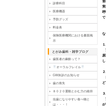
普
診療科目
実
医療機器
呼
て
予防グッズ
料金表
な
保険医療機関における書面掲
示
１
実
とがみ歯科・雑学ブログ
原
歯医者の麻酔って？
し
オーラルフレイル
２
GW休診のお知らせ
口
ど
歯の喪失
８０２０運動とかむ力の維持
３
実
虫歯になりやすい食べ物と
が
は・・・！