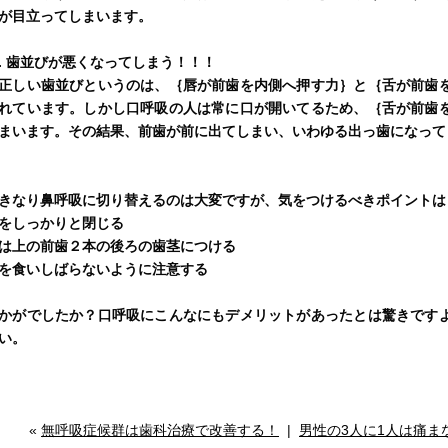
が目立ってしまいます。
. 歯並びが悪くなってしまう！！！
しい歯並びというのは、｛唇が前歯を内側へ押す力｝と｛舌が前歯を
れています。しかし口呼吸の人は常に口が開いてるため、｛舌が前歯
まいます。その結果、前歯が前に出てしまい、いわゆる出っ歯になって
きなり鼻呼吸に切り替えるのは大変ですが、気をつけるべきポイントは
をしっかりと閉じる
は上の前歯２本の後ろの歯茎につける
を食いしばらないように注意する
かがでしたか？口呼吸にこんなにもデメリットがあったとは驚きです
い。
«
無呼吸症候群は歯科治療で改善する！
|
男性の3人に1人は痛ま