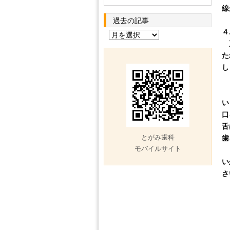
線
過去の記事
４
過
正
去
た
の
し
記
事
い
口
舌
とがみ歯科
歯
モバイルサイト
い
さ