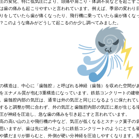
圧の変化、特に低気圧により、頭痛や肩こり・体調不良などを起こす
は歯の痛みも起こりやすいと言われています。例えば、季節の変わり
りをしていたら歯が痛くなったり、飛行機に乗っていたら歯が痛くな
？このような痛みがどうして起こるのか少し調べてみました。
の構造は、中心に「歯髄腔」と呼ばれる神経（歯髄）を収めた空間が
をエナメル質が包む3重構造になっています。鉄筋コンクリートの建
。歯髄腔内部の気圧は、通常は外の気圧と同じになるように保たれて
すると調整が間に合わず、外の気圧と歯髄腔内部の気圧に差が生じる
圧が神経を圧迫し、急な歯の痛みを引き起こすと言われています。
高の高い山の上や飛行機の中など、気圧が低くなるとスナック菓子の
思いますが、歯は先に述べたように鉄筋コンクリートのようにとても
や膿だまりが膨らむと、外側が硬い分神経を圧迫しやすくなります。