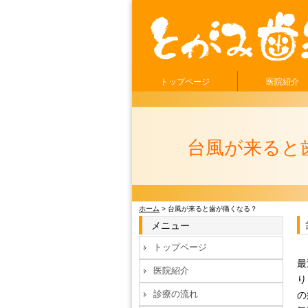
トップページ
医院紹介
台風が来ると
ホーム
> 台風が来ると歯が痛くなる？
メニュー
トップページ
最
医院紹介
り
診療の流れ
の