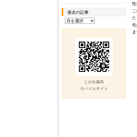
性
こ
過去の記事
た
過
化
去
ま
の
記
事
とがみ歯科
モバイルサイト