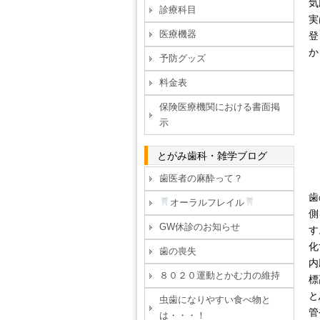
気
診療科目
実
医療機器
登
か
予防グッズ
料金表
保険医療機関における書面掲
示
とがみ歯科・雑学ブログ
歯医者の麻酔って？
歯
オーラルフレイル
側
GW休診のお知らせ
す
化
歯の喪失
内
８０２０運動とかむ力の維持
標
と
虫歯になりやすい食べ物と
管
は・・・！