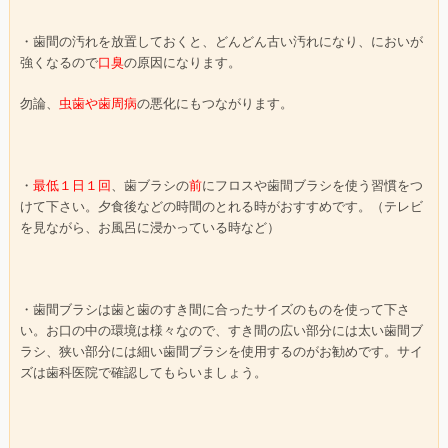
・歯間の汚れを放置しておくと、どんどん古い汚れになり、においが
強くなるので
口臭
の原因になります。
勿論、
虫歯や歯周病
の悪化にもつながります。
・
最低１日１回
、歯ブラシの
前
にフロスや歯間ブラシを使う習慣をつ
けて下さい。夕食後などの時間のとれる時がおすすめです。（テレビ
を見ながら、お風呂に浸かっている時など）
・歯間ブラシは歯と歯のすき間に合ったサイズのものを使って下さ
い。お口の中の環境は様々なので、すき間の広い部分には太い歯間ブ
ラシ、狭い部分には細い歯間ブラシを使用するのがお勧めです。サイ
ズは歯科医院で確認してもらいましょう。